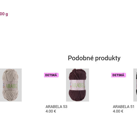
00 g
Podobné produkty
DETSKÁ
DETSKÁ
8
ARABELA 53
ARABELA 51
4.00 €
4.00 €