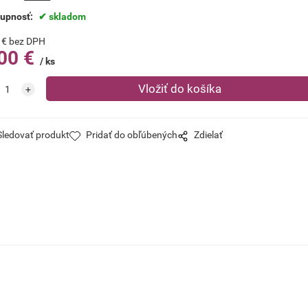
tupnosť:
skladom
€
bez DPH
00
€
ks
Sledovať produkt
Pridať do obľúbených
Zdielať