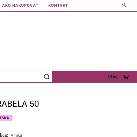
AKO NAKUPOVAŤ
KONTAKT
(
0
ks)
RABELA 50
TSKÁ
bca:
Vlnika