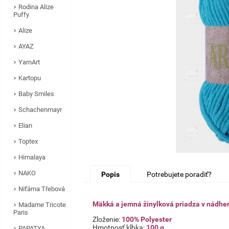
Rodina Alize
Puffy
Alize
AYAZ
YarnArt
Kartopu
Baby Smiles
Schachenmayr
Elian
Toptex
Himalaya
NAKO
Popis
Potrebujete poradiť?
Niťárna Třebová
Mäkká a jemná žinylková priadza v nádher
Madame Tricote
Paris
Zloženie:
100% Polyester
Hmotnosť klbka:
100 g
PAPATYA