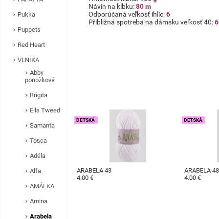
Návin na klbku:
80 m
Odporúčaná veľkosť ihlíc:
6
Pukka
Přibližná spotreba na dámsku veľkosť 40:
6
Puppets
Red Heart
VLNIKA
Abby
ponožková
Brigita
Ella Tweed
DETSKÁ
DETSKÁ
Samanta
Tosca
Adéla
ARABELA 43
ARABELA 4
Alfa
4.00 €
4.00 €
AMÁLKA
Amina
Arabela