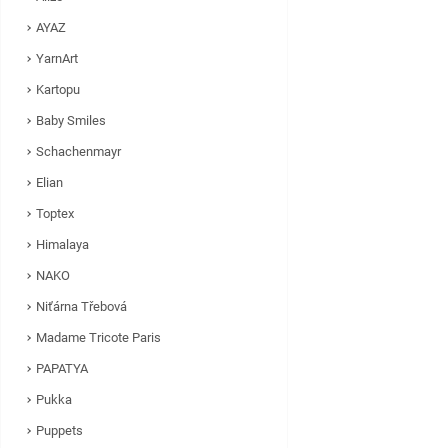
AYAZ
YarnArt
Kartopu
Baby Smiles
Schachenmayr
Elian
Toptex
Himalaya
NAKO
Niťárna Třebová
Madame Tricote Paris
PAPATYA
Pukka
Puppets