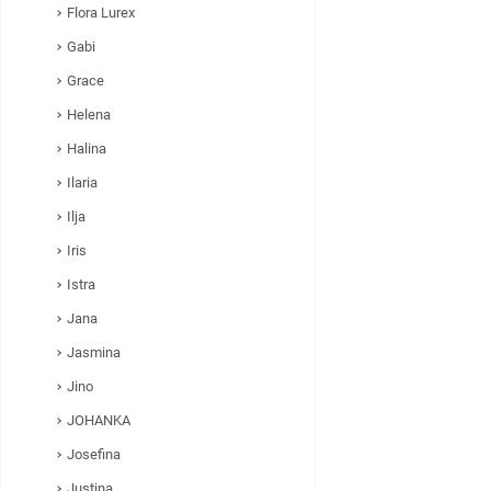
Flora Lurex
Gabi
Grace
Helena
Halina
Ilaria
Ilja
Iris
Istra
Jana
Jasmina
Jino
JOHANKA
Josefina
Justina