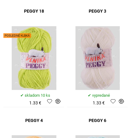
PEGGY 18
PEGGY 3
POSLEDNÉ KLBKÁ
skladom 10 ks
vypredané
1.33 €
1.33 €
PEGGY 4
PEGGY 6