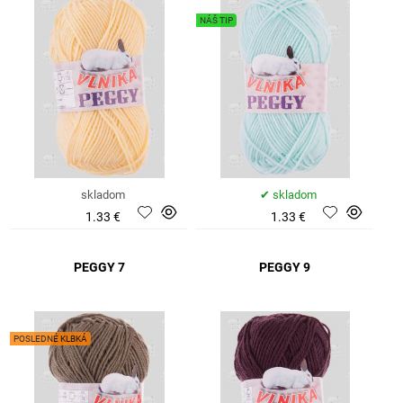
NÁŠ TIP
skladom
skladom
1.33 €
1.33 €
PEGGY 7
PEGGY 9
POSLEDNÉ KLBKÁ