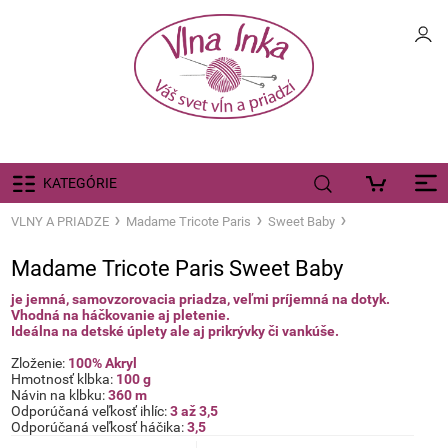
KATEGÓRIE
VLNY A PRIADZE
Madame Tricote Paris
Sweet Baby
Madame Tricote Paris Sweet Baby
je jemná, samovzorovacia priadza, veľmi príjemná na dotyk.
Vhodná na háčkovanie aj pletenie.
Ideálna na detské úplety ale aj
prikrývky či vankúše.
Zloženie:
100% Akryl
Hmotnosť klbka:
100 g
Návin na klbku:
360 m
Odporúčaná veľkosť ihlíc:
3 až 3,5
Odporúčaná veľkosť háčika:
3,5