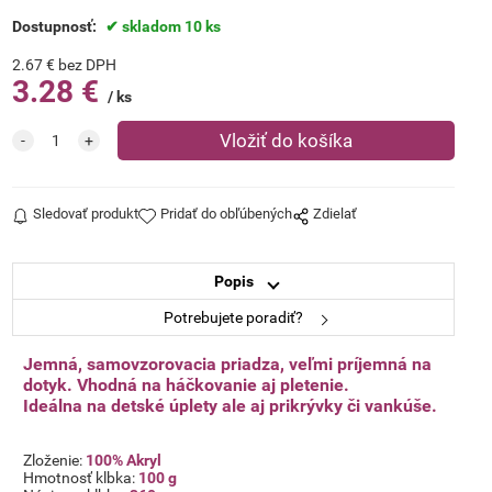
Dostupnosť:
skladom 10 ks
2.67
€
bez DPH
3.28
€
ks
Sledovať produkt
Pridať do obľúbených
Zdielať
Popis
Potrebujete poradiť?
Jemná, samovzorovacia priadza, veľmi príjemná na
dotyk.
Vhodná na háčkovanie aj pletenie.
Ideálna na detské úplety ale aj
prikrývky či vankúše.
Zloženie:
100% Akryl
Hmotnosť klbka:
100 g