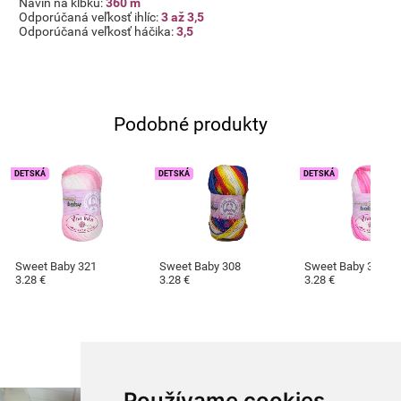
Návin na klbku:
360 m
Odporúčaná veľkosť ihlíc:
3 až 3,5
Odporúčaná veľkosť háčika:
3,5
Podobné produkty
DETSKÁ
DETSKÁ
DETSKÁ
Sweet Baby 321
Sweet Baby 308
Sweet Baby 325
3.28 €
3.28 €
3.28 €
Používame cookies