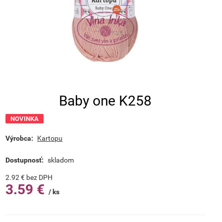
Baby one K258
NOVINKA
Výrobca:
Kartopu
Dostupnosť:
skladom
2.92
€
bez DPH
3.59
€
ks