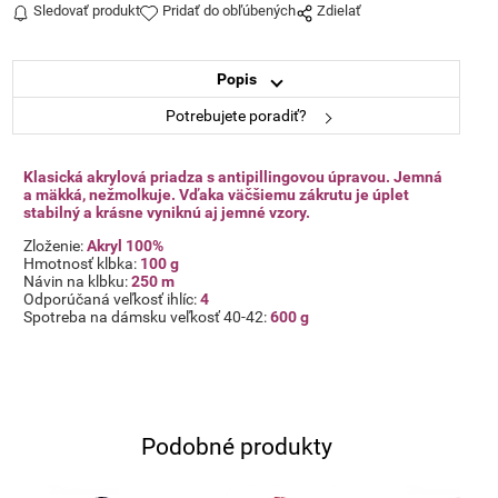
Sledovať produkt
Pridať do obľúbených
Zdielať
Popis
Potrebujete poradiť?
Klasická akrylová priadza s antipillingovou úpravou. Jemná
a mäkká, nežmolkuje. Vďaka väčšiemu zákrutu je úplet
stabilný a krásne vyniknú aj jemné vzory.
Zloženie:
Akryl 100%
Hmotnosť klbka:
100 g
Návin na klbku:
250 m
Odporúčaná veľkosť ihlíc:
4
Spotreba na dámsku veľkosť 40-42:
600 g
Podobné produkty