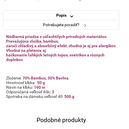
Popis
Potrebujete poradiť?
Nádherná priadza z ušľachtilých prírodných materiálov.
Prevažujúca zložka, bambus,
zaručí chladivý a absorbčný efekt, vhodná je aj pre alergikov.
Vhodná na pletenie aj
háčkovanie ľahkých letných topov, svetríkov a rôznych
doplnkov.
Zloženie:
70% Bambus, 30% Bavlna
Hmotnosť klbka:
50 g
Návin na klbku:
160
m
Odporúčaná veľkosť ihlíc:
3
Spotreba na dámsku veľkosť 40:
500 g
Podobné produkty