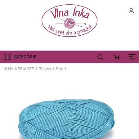
KATEGÓRIE
VLNY A PRIADZE
Toptex
Bali