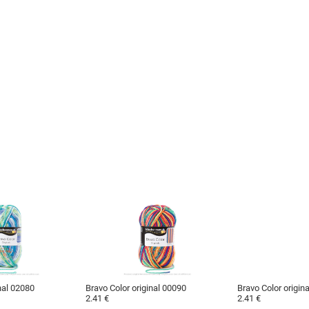
nal 02080
Bravo Color original 00090
Bravo Color origin
2.41 €
2.41 €