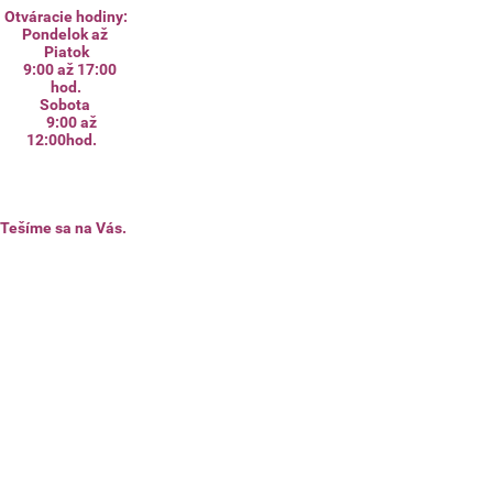
Otváracie hodiny:
Pondelok až
Piatok
9:00 až 17:00
hod.
Sobota
9:00 až
12:00hod.
Tešíme sa na Vás.