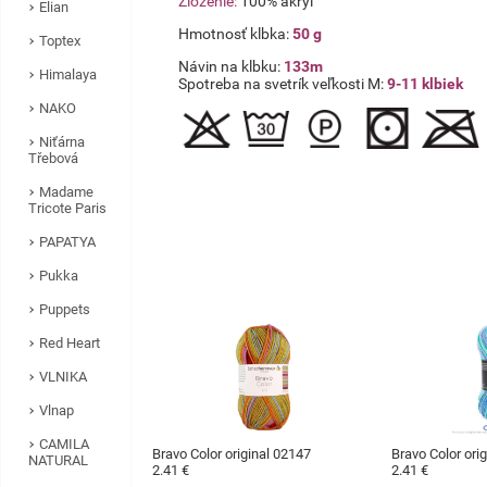
Zloženie:
100% akryl
Elian
Hmotnosť klbka:
50 g
Toptex
Návin na klbku:
133m
Himalaya
Spotreba na svetrík veľkosti M:
9-11 klbiek
NAKO
Niťárna
Třebová
Madame
Tricote Paris
PAPATYA
Pukka
Puppets
Red Heart
VLNIKA
Vlnap
CAMILA
Bravo Color original 02147
Bravo Color ori
NATURAL
2.41 €
2.41 €