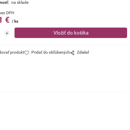
nosť:
na sklade
bez DPH
1
€
ks
dovať produkt
Pridať do obľúbených
Zdielať