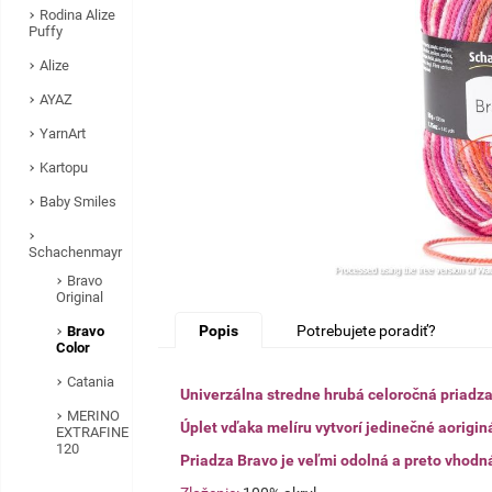
Rodina Alize
Puffy
Alize
AYAZ
YarnArt
Kartopu
Baby Smiles
Schachenmayr
Bravo
Original
Popis
Potrebujete poradiť?
Bravo
Color
Catania
Univerzálna stredne hrubá celoročná priadza
MERINO
Úplet vďaka melíru vytvorí jedinečné aorigin
EXTRAFINE
120
Priadza Bravo je veľmi odolná a preto vhodná