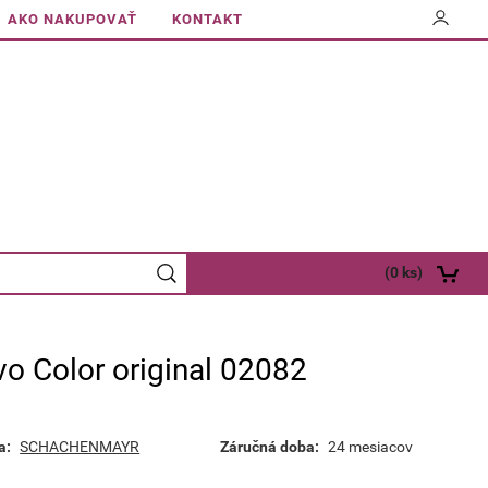
AKO NAKUPOVAŤ
KONTAKT
(
0
ks)
vo Color original 02082
a:
SCHACHENMAYR
Záručná doba:
24 mesiacov