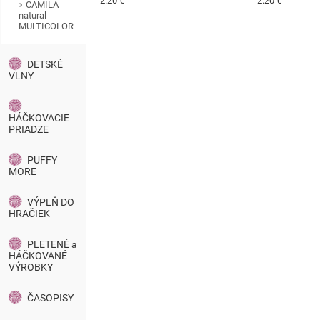
2.20 €
2.20 €
CAMILA
natural
MULTICOLOR
DETSKÉ
VLNY
HÁČKOVACIE
PRIADZE
PUFFY
MORE
VÝPLŇ DO
HRAČIEK
PLETENÉ a
HÁČKOVANÉ
VÝROBKY
ČASOPISY