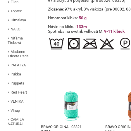
97% akryl, 3% polyester (pre 08329, 08330)
Elian
Zloženie: 97% akryl, 3% viskóza (pre 00002, 
Toptex
Hmotnosť klbka:
50 g
Himalaya
Návin na klbku:
133m
NAKO
Spotreba na svetrík veľkosti M:
9-11 klbiek
Niťárna
Třebová
Madame
Tricote Paris
PAPATYA
Pukka
Puppets
Red Heart
VLNIKA
Vlnap
CAMILA
NATURAL
BRAVO ORIGINAL 08321
BRAVO ORIGIN