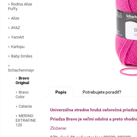
Rodina Alize
Puffy
Alize
AYAZ
YarnArt
Kartopu
Baby Smiles
Schachenmayr
Bravo
Original
Popis
Potrebujete poradiť?
Bravo
Color
Catania
Univerzálna stredne hrubá celoročná priadza
MERINO
Priadza Bravo je veľmi odolná a preto vhodná
EXTRAFINE
120
Zloženie: