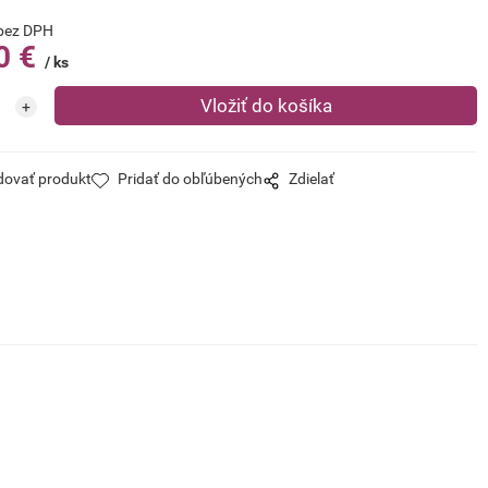
bez DPH
0
€
ks
dovať produkt
Pridať do obľúbených
Zdielať