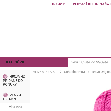
E-SHOP
PLETACÍ KLUB- NAŠA
KATEGÓRIE
VLNY A PRIADZE
Schachenmayr
Bravo Origina
NEDÁVNO
PRIDANÉ DO
PONUKY
VLNY A
PRIADZE
Vlna Inka