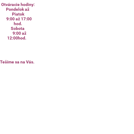
Otváracie hodiny:
Pondelok až
Piatok
9:00 až 17:00
hod.
Sobota
9:00 až
12:00hod.
Tešíme sa na Vás.