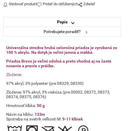
Sledovať produkt
Pridať do obľúbených
Zdielať
Popis
Potrebujete poradiť?
Univerzálna stredne hrubá celoročná priadza je vyrobená zo
100 % akrylu. Na dotyk je veľmi jemná a mäkká.
Priadza Bravo je veľmi odolná a preto vhodná aj na časté
nosenie a pranie v práčke.
Zloženie:
97% akryl, 3% polyester (pre 08329, 08330)
Zloženie: 97% akryl, 3% viskóza (pre 00002, 08372, 08373,
08374, 08375, 08376)
Hmotnosť klbka:
50 g
Návin na klbku:
133m
Spotreba na svetrík veľkosti M:
9-11 klbiek