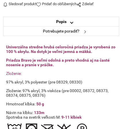
Sledovať produkt
Pridať do obľúbených
Zdielať
Popis
Potrebujete poradiť?
Univerzálna stredne hrubá celoročná priadza je vyrobená zo
100 % akrylu. Na dotyk je veľmi jemná a mäkká.
Priadza Bravo je veľmi odolná a preto vhodná aj na časté
nosenie a pranie v práčke.
Zloženie:
97% akryl, 3% polyester (pre 08329, 08330)
Zloženie: 97% akryl, 3% viskóza (pre 00002, 08372, 08373,
08374, 08375, 08376)
Hmotnosť klbka:
50 g
Návin na klbku:
133m
Spotreba na svetrík veľkosti M:
9-11 klbiek