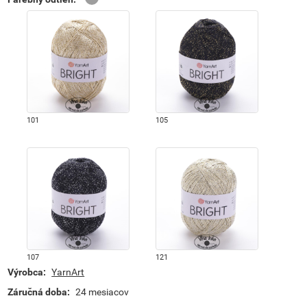
101
105
107
121
Výrobca:
YarnArt
Záručná doba:
24 mesiacov