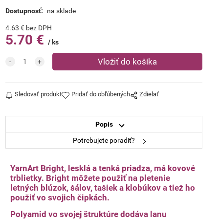
Dostupnosť:
na sklade
4.63
€
bez DPH
5.70
€
ks
128
235
Sledovať produkt
Pridať do obľúbených
Zdielať
Popis
Potrebujete poradiť?
236
134 červená
YarnArt Bright, lesklá a tenká priadza, má kovové
trblietky. Bright môžete použiť na pletenie
letných blúzok, šálov, tašiek a klobúkov a tiež ho
použiť vo svojich čipkách.
Polyamid vo svojej štruktúre dodáva lanu