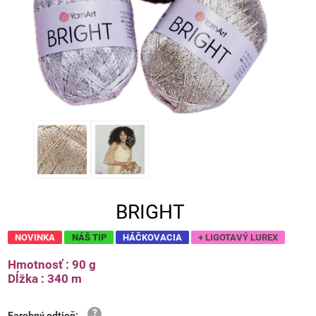
BRIGHT
NOVINKA
NÁŠ TIP
HÁČKOVACIA
+ LIGOTAVÝ LUREX
Hmotnosť : 90 g
Dĺžka : 340 m
Farebný odtieň
: