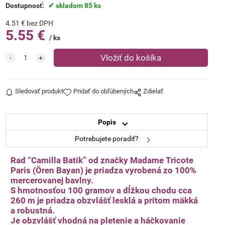
Dostupnosť:
skladom 85 ks
4.51
€
bez DPH
5.55
€
ks
109
110
Sledovať produkt
Pridať do obľúbených
Zdielať
Popis
Potrebujete poradiť?
Rad “Camilla Batik” od značky Madame Tricote
Paris (Ören Bayan) je priadza vyrobená zo 100%
112
114
mercerovanej bavlny.
S hmotnosťou 100 gramov a dĺžkou chodu cca
260 m je priadza obzvlášť lesklá a pritom mäkká
a robustná.
Je obzvlášť vhodná na pletenie a háčkovanie