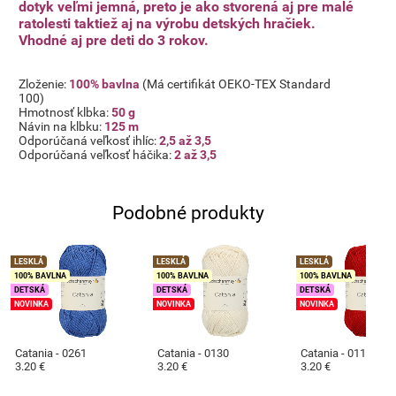
dotyk veľmi jemná, preto je ako stvorená aj pre malé
ratolesti taktiež aj na výrobu detských hračiek.
Vhodné aj pre deti do 3 rokov.
Zloženie:
100% bavlna
(Má certifikát OEKO-TEX Standard
100)
Hmotnosť klbka:
50 g
Návin na klbku:
125 m
Odporúčaná veľkosť ihlíc:
2,5 až 3,5
Odporúčaná veľkosť háčika:
2 až 3,5
Podobné produkty
LESKLÁ
LESKLÁ
LESKLÁ
100% BAVLNA
100% BAVLNA
100% BAVLNA
DETSKÁ
DETSKÁ
DETSKÁ
NOVINKA
NOVINKA
NOVINKA
Catania - 0261
Catania - 0130
Catania - 0115
3.20 €
3.20 €
3.20 €