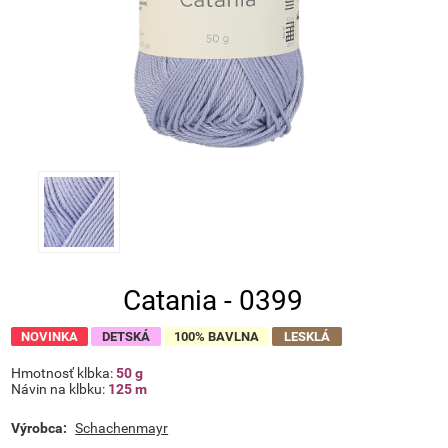
Catania - 0399
NOVINKA
DETSKÁ
100% BAVLNA
LESKLÁ
Hmotnosť klbka:
50 g
Návin na klbku:
125 m
Výrobca:
Schachenmayr