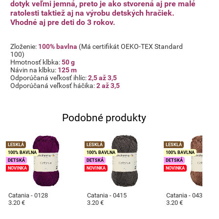
dotyk veľmi jemná, preto je ako stvorená aj pre malé
ratolesti taktiež aj na výrobu detských hračiek.
Vhodné aj pre deti do 3 rokov.
Zloženie:
100% bavlna
(Má certifikát OEKO-TEX Standard
100)
Hmotnosť klbka:
50 g
Návin na klbku:
125 m
Odporúčaná veľkosť ihlíc:
2,5 až 3,5
Odporúčaná veľkosť háčika:
2 až 3,5
Podobné produkty
LESKLÁ
LESKLÁ
LESKLÁ
100% BAVLNA
100% BAVLNA
100% BAVLNA
DETSKÁ
DETSKÁ
DETSKÁ
NOVINKA
NOVINKA
NOVINKA
Catania - 0128
Catania - 0415
Catania - 0438
3.20 €
3.20 €
3.20 €