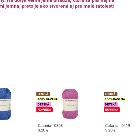
. Na dotyk veľmi jemá priadza, ktorá sa píši najmä
i jemná, preto je ako stvorená aj pre malé ratolesti
LESKLÁ
LESKLÁ
100% BAVLNA
100% BAVLNA
DETSKÁ
DETSKÁ
NOVINKA
NOVINKA
Catania - 0398
Catania - 0419
3.20 €
3.20 €