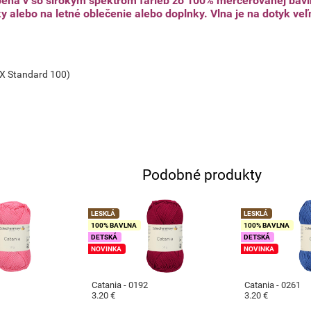
ná v so širokým spektrom farieb zo 100% mercerovanej bavlny
 alebo na letné oblečenie alebo doplnky. Vlna je na dotyk veľm
EX Standard 100)
Podobné produkty
LESKLÁ
LESKLÁ
100% BAVLNA
100% BAVLNA
DETSKÁ
DETSKÁ
NOVINKA
NOVINKA
Catania - 0192
Catania - 0261
3.20 €
3.20 €