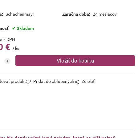
a:
Schachenmayr
Záručná doba:
24 mesiacov
nosť:
Skladom
bez DPH
0
€
ks
dovať produkt
Pridať do obľúbených
Zdielať