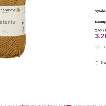
Výrobc
Dostup
2.60
€
3.2
Sle