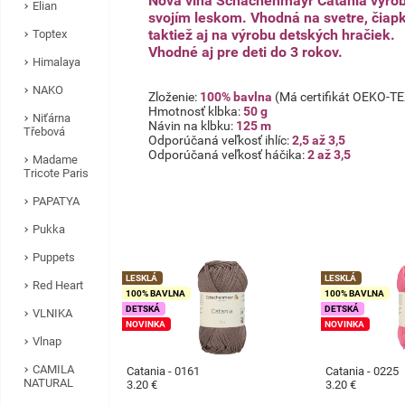
Nová vlna Schachenmayr Catania výrobe
Elian
svojím leskom. Vhodná na svetre, čiapky
taktiež aj na výrobu detských hračiek.
Toptex
Vhodné aj pre deti do 3 rokov.
Himalaya
NAKO
Zloženie:
100% bavlna
(Má certifikát OEKO-T
Hmotnosť klbka:
50 g
Niťárna
Návin na klbku:
125 m
Třebová
Odporúčaná veľkosť ihlíc:
2,5 až 3,5
Odporúčaná veľkosť háčika:
2 až 3,5
Madame
Tricote Paris
PAPATYA
Pukka
Puppets
LESKLÁ
LESKLÁ
Red Heart
100% BAVLNA
100% BAVLNA
DETSKÁ
DETSKÁ
VLNIKA
NOVINKA
NOVINKA
Vlnap
CAMILA
Catania - 0161
Catania - 0225
NATURAL
3.20 €
3.20 €