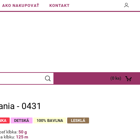
AKO NAKUPOVAŤ
KONTAKT
(
0
ks)
ania - 0431
NKA
DETSKÁ
100% BAVLNA
LESKLÁ
sť klbka:
50 g
a klbku:
125 m