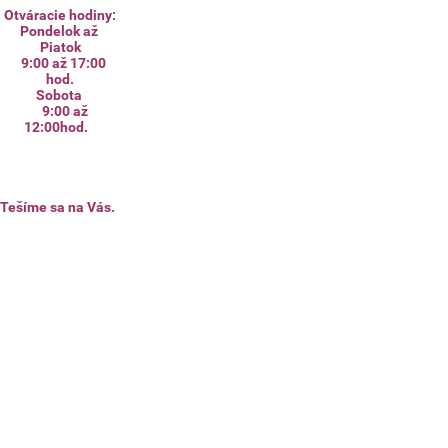
Otváracie hodiny:
Pondelok až
Piatok
9:00 až 17:00
hod.
Sobota
9:00 až
12:00hod.
Tešíme sa na Vás.