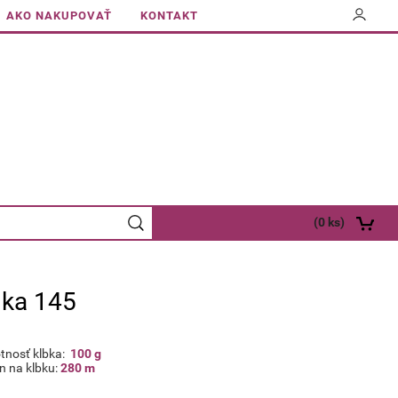
AKO NAKUPOVAŤ
KONTAKT
(
0
ks)
lka 145
nosť klbka:
100 g
n na klbku:
280 m