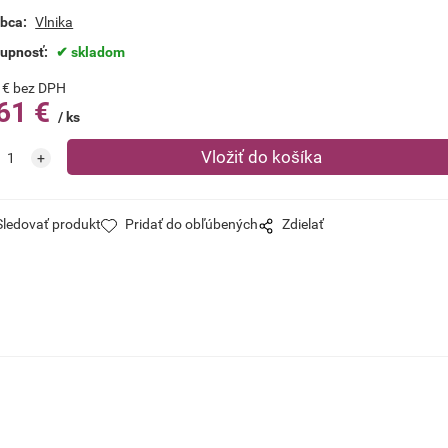
bca:
Vlnika
tupnosť:
skladom
€
bez DPH
61
€
ks
Sledovať produkt
Pridať do obľúbených
Zdielať