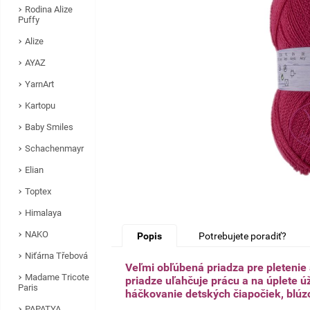
Rodina Alize
Puffy
Alize
AYAZ
YarnArt
Kartopu
Baby Smiles
Schachenmayr
Elian
Toptex
Himalaya
NAKO
Popis
Potrebujete poradiť?
Niťárna Třebová
Veľmi obľúbená priadza pre pletenie 
Madame Tricote
priadze uľahčuje prácu a na úplete 
Paris
háčkovanie detských čiapočiek, blúz
PAPATYA