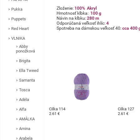
Zloženie:
100% Akryl
Pukka
Hmotnosť klbka:
100 g
Návin na klbku:
280 m
Puppets
Odporúčaná veľkosť ihlíc:
4
Spotreba na dámskou veľkosť 40:
cca 400 
Red Heart
VLNIKA
Abby
ponožková
Brigita
Ella Tweed
Samanta
Tosca
Adéla
Cilka 114
Cilka 127
Alfa
2.61 €
2.61 €
AMÁLKA
Amina
Arabela