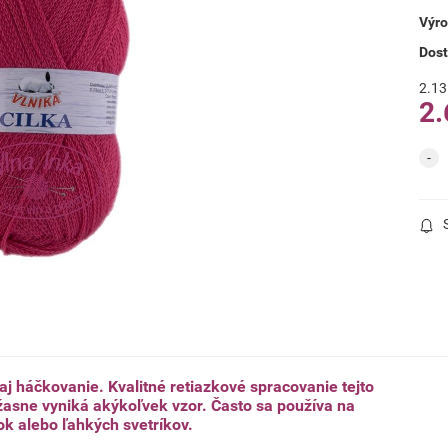
Výro
Dos
2.13
2.
aj háčkovanie. Kvalitné retiazkové spracovanie tejto
úžasne vyniká akýkoľvek vzor. Často sa používa na
ok alebo ľahkých svetríkov.