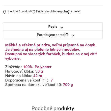
Sledovať produkt
Pridať do obľúbených
Zdielať
Popis
Potrebujete poradiť?
Mäkká a efektná priadza, veľmi príjemná na dotyk.
Je vhodná aj na pletenie letných modelov.
Dostupná vo viacerých farbách, budete sa v nej cítiť
výborne.
Zloženie :
100% Polyester
Hmotnosť klbka:
50 g
Návin na klbku:
42 m
Doporučená veľkosť ihlíc:
7
Spotreba na dámsku veľkosť 40:
700 g
Podobné produkty