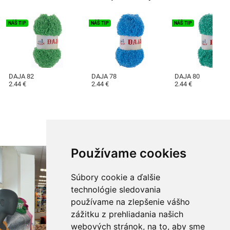
NÁŠ TIP
NÁŠ TIP
NÁŠ TIP
DAJA 82
DAJA 78
DAJA 80
2.44 €
2.44 €
2.44 €
Používame cookies
Súbory cookie a ďalšie
technológie sledovania
používame na zlepšenie vášho
zážitku z prehliadania našich
webových stránok, na to, aby sme