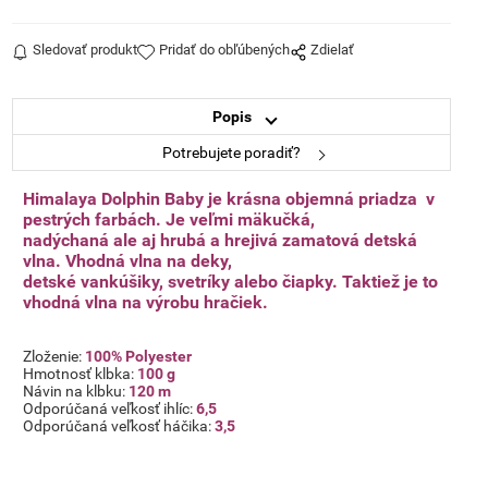
Sledovať produkt
Pridať do obľúbených
Zdielať
Popis
Potrebujete poradiť?
Himalaya Dolphin Baby je krásna objemná priadza v
pestrých farbách.
Je veľmi mäkučká,
nadýchaná ale aj hrubá a hrejivá zamatová detská
vlna. Vhodná vlna na deky,
detské vankúšiky,
svetríky alebo čiapky. Taktiež je to
vhodná vlna na výrobu hračiek.
Zloženie:
100% Polyester
Hmotnosť klbka:
100 g
Návin na klbku:
120 m
Odporúčaná veľkosť ihlíc:
6,5
Odporúčaná veľkosť háčika:
3,5