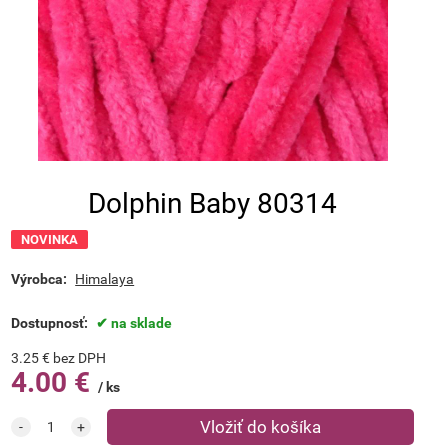
Dolphin Baby 80314
NOVINKA
Výrobca:
Himalaya
Dostupnosť:
na sklade
3.25
€
bez DPH
4.00
€
ks