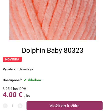
Dolphin Baby 80323
NOVINKA
Výrobca:
Himalaya
Dostupnosť:
skladom
3.25
€
bez DPH
4.00
€
ks