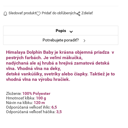
Sledovať produkt
Pridať do obľúbených
Zdielať
Popis
Potrebujete poradiť?
Himalaya Dolphin Baby je krásna objemná priadza v
pestrých farbách.
Je veľmi mäkučká,
nadýchaná ale aj hrubá a hrejivá zamatová detská
vlna. Vhodná vlna na deky,
detské vankúšiky,
svetríky alebo čiapky. Taktiež je to
vhodná vlna na výrobu hračiek.
Zloženie:
100% Polyester
Hmotnosť klbka:
100 g
Návin na klbku:
120 m
Odporúčaná veľkosť ihlíc:
6,5
Odporúčaná veľkosť háčika:
3,5