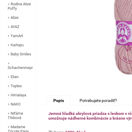
Rodina Alize
Puffy
Alize
AYAZ
YarnArt
Kartopu
Baby Smiles
Schachenmayr
Elian
Toptex
Himalaya
Popis
Potrebujete poradiť?
NAKO
Niťárna
Jemná hladká akrylová priadza s leskom v r
Třebová
umožnuje nádherné kombinácie a krásne výrob
Madame
Tricote Paris