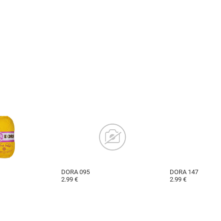
DORA 095
DORA 147
2.99 €
2.99 €