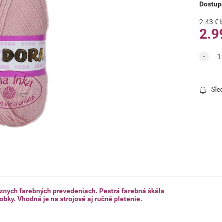
Dostup
2.43
€
2.9
Sle
ôznych farebných prevedeniach. Pestrá farebná škála
ky. Vhodná je na strojové aj ručné pletenie.