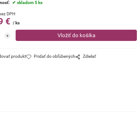
nosť:
skladom 5 ks
bez DPH
9
€
ks
dovať produkt
Pridať do obľúbených
Zdielať