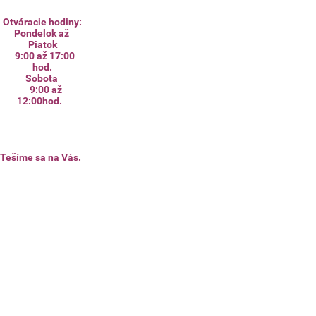
Otváracie hodiny:
Pondelok až
Piatok
9:00 až 17:00
hod.
Sobota
9:00 až
12:00hod.
Tešíme sa na Vás.