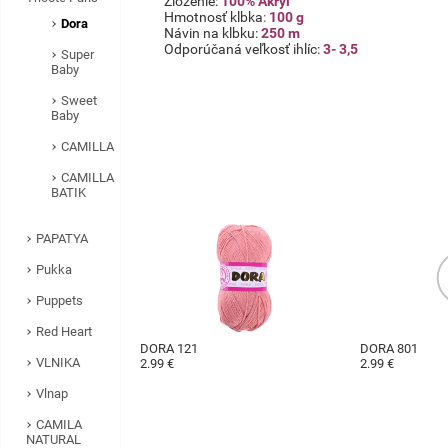
Zloženie:
100% Akryl
Hmotnosť klbka
:
100 g
Dora
Návin na klbku:
250 m
Odporúčaná veľkosť ihlíc:
3- 3,5
Super
Baby
Sweet
Baby
CAMILLA
CAMILLA
BATIK
PAPATYA
Pukka
Puppets
Red Heart
DORA 121
DORA 801
VLNIKA
2.99 €
2.99 €
Vlnap
CAMILA
NATURAL