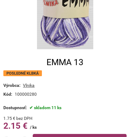
EMMA 13
POSLEDNÉ KLBKÁ
Výrobca:
Vlnika
Kód:
100000280
Dostupnosť:
skladom 11 ks
1.75
€
bez DPH
2.15
€
ks