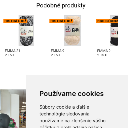
Podobné produkty
POSLEDNÉ KLBKÁ
POSLEDNÉ KLBKÁ
POSLEDNÉ KLBKÁ
EMMA 21
EMMA 9
EMMA 2
2.15 €
2.15 €
2.15 €
Používame cookies
Súbory cookie a ďalšie
technológie sledovania
používame na zlepšenie vášho
zážitku z prehliadania našich