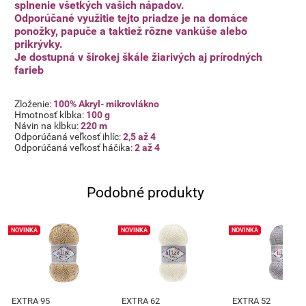
splnenie všetkých vašich nápadov.
Odporúčané využitie tejto priadze je na domáce
ponožky, papuče a taktiež rôzne vankúše alebo
prikrývky.
Je dostupná v širokej škále žiarivých aj prírodných
farieb
Zloženie:
100% Akryl- mikrovlákno
Hmotnosť klbka:
100 g
Návin na klbku:
220 m
Odporúčaná veľkosť ihlíc:
2,5 až 4
Odporúčaná veľkosť háčika:
2 až 4
Podobné produkty
NOVINKA
NOVINKA
NOVINKA
EXTRA 95
EXTRA 62
EXTRA 52