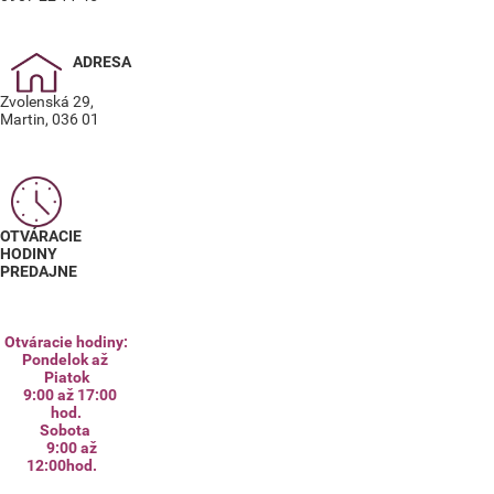
ADRESA
Zvolenská 29,
Martin, 036 01
OTVÁRACIE
HODINY
PREDAJNE
Otváracie hodiny:
Pondelok až
Piatok
9:00 až 17:00
hod.
Sobota
9:00 až
12:00hod.