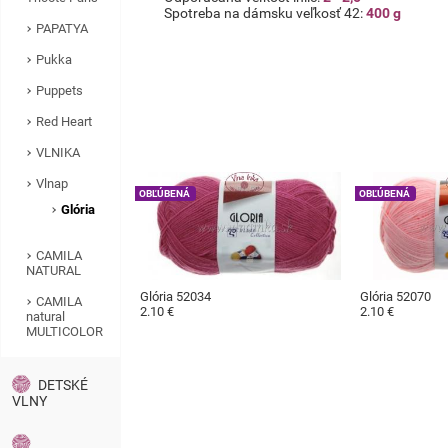
Spotreba na dámsku veľkosť 42:
400 g
PAPATYA
Pukka
Puppets
Red Heart
VLNIKA
Vlnap
OBĽÚBENÁ
OBĽÚBENÁ
Glória
CAMILA
NATURAL
Glória 52034
Glória 52070
CAMILA
2.10 €
2.10 €
natural
MULTICOLOR
DETSKÉ
VLNY