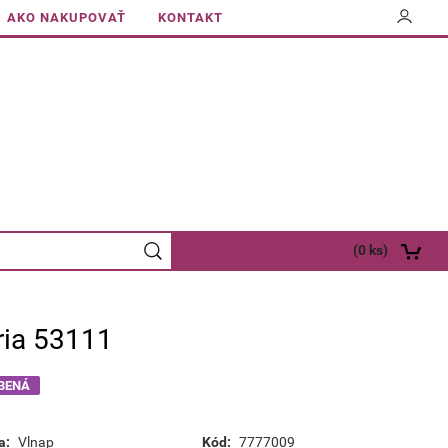
AKO NAKUPOVAŤ
KONTAKT
(
0
ks)
ria 53111
BENÁ
a:
Vlnap
Kód:
7777009