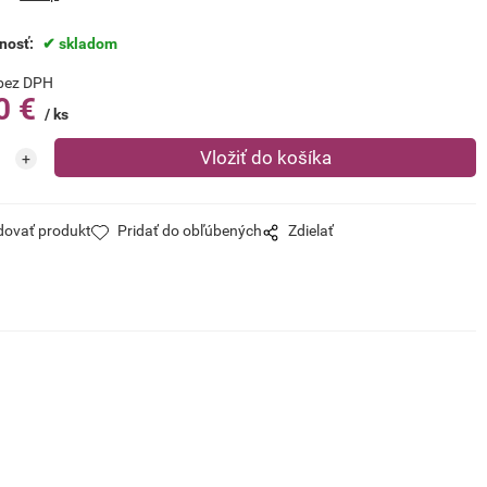
nosť:
skladom
bez DPH
0
€
ks
dovať produkt
Pridať do obľúbených
Zdielať