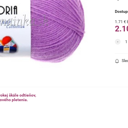
Dostup
1.71
€
2.1
Sle
okej škále odtieňov,
jového pletenia.