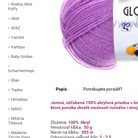
Rodina Alize
Puffy
Alize
AYAZ
YarnArt
Kartopu
Baby Smiles
Schachenmayr
Elian
Popis
Potrebujete poradiť?
Toptex
Himalaya
Jemná, obľúbená 100% akrylová priadza v šir
ktorá ponúka skvelé možnosti ručného i stro
NAKO
Niťárna
Zloženie:
100% Akryl
Třebová
Hmotnosť klbka:
50 g
Návin na klbku:
305 m
Madame
Odporúčaná veľkosť ihlíc:
2 - 2,5
Tricote Paris