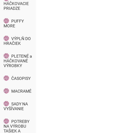
HÁČKOVACIE
PRIADZE
PUFFY
MORE
VÝPLŇ DO
HRAČIEK
PLETENÉ a
HÁČKOVANÉ
VÝROBKY
ČASOPISY
MACRAMÉ
SADY NA
VYŠÍVANIE
POTREBY
NA VÝROBU
TAŠIEK A