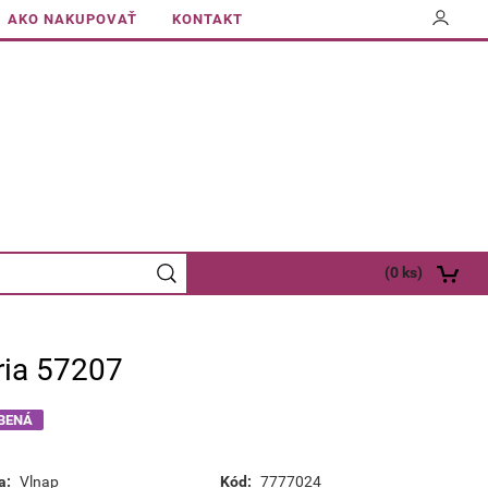
AKO NAKUPOVAŤ
KONTAKT
(
0
ks)
ria 57207
BENÁ
a:
Vlnap
Kód:
7777024