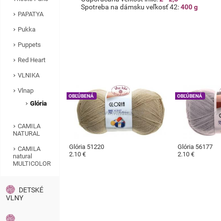
Spotreba na dámsku veľkosť 42:
400 g
PAPATYA
Pukka
Puppets
Red Heart
VLNIKA
Vlnap
OBĽÚBENÁ
OBĽÚBENÁ
Glória
CAMILA
NATURAL
Glória 51220
Glória 56177
CAMILA
2.10 €
2.10 €
natural
MULTICOLOR
DETSKÉ
VLNY