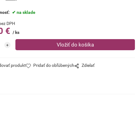
nosť:
na sklade
bez DPH
0
€
ks
dovať produkt
Pridať do obľúbených
Zdielať