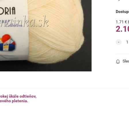
Dostup
1.71
€
2.1
Sle
okej škále odtieňov,
jového pletenia.