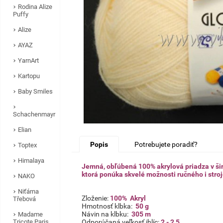
Rodina Alize
Puffy
Alize
AYAZ
YarnArt
Kartopu
Baby Smiles
Schachenmayr
Elian
Popis
Potrebujete poradiť?
Toptex
Himalaya
Jemná, obľúbená 100% akrylová priadza v šir
ktorá ponúka skvelé možnosti ručného i stro
NAKO
Niťárna
Zloženie:
100% Akryl
Třebová
Hmotnosť klbka:
50 g
Návin na klbku:
305 m
Madame
Odporúčaná veľkosť ihlíc:
2 - 2,5
Tricote Paris