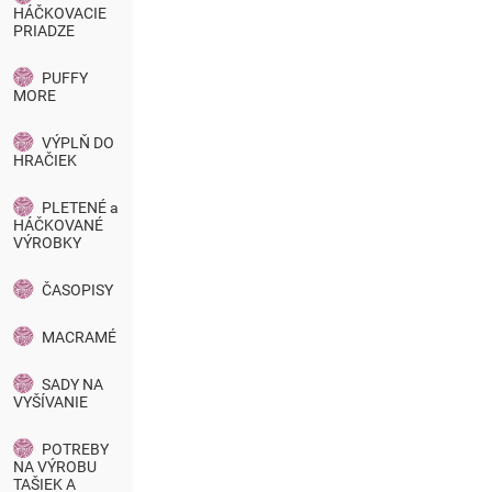
HÁČKOVACIE
PRIADZE
PUFFY
MORE
VÝPLŇ DO
HRAČIEK
PLETENÉ a
HÁČKOVANÉ
VÝROBKY
ČASOPISY
MACRAMÉ
SADY NA
VYŠÍVANIE
POTREBY
NA VÝROBU
TAŠIEK A