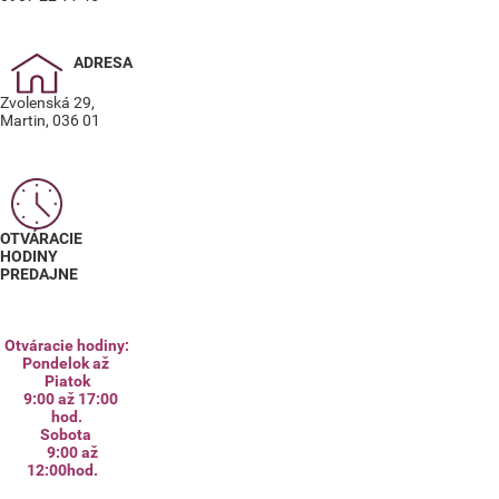
ADRESA
Zvolenská 29,
Martin, 036 01
OTVÁRACIE
HODINY
PREDAJNE
Otváracie hodiny:
Pondelok až
Piatok
9:00 až 17:00
hod.
Sobota
9:00 až
12:00hod.