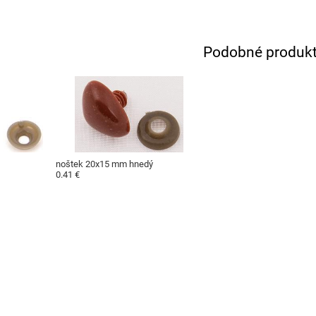
Podobné produk
noštek 20x15 mm hnedý
0.41 €