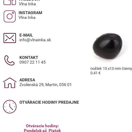
Vlna Inka
INSTAGRAM
Vlna Inka
E-MAIL
info@vlnainka.sk
KONTAKT
0907 22 11 45
noštek 15 x13 mm čierny
0.41 €
ADRESA
Zvolenská 29, Martin, 036 01
OTVÁRACIE HODINY PREDAJNE
Otváracie hodiny:
Pondelok až Piatok