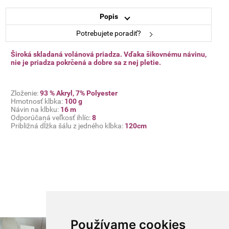
Popis
Potrebujete poradiť?
Široká skladaná volánová priadza. Vďaka šikovnému návinu,
nie je priadza pokrčená a dobre sa z nej pletie.
Zloženie:
93
% Akryl, 7% Polyester
Hmotnosť klbka:
100 g
Návin na klbku:
16
m
Odporúčaná veľkosť ihlíc:
8
Približná dĺžka šálu z jedného klbka:
1
20cm
Používame cookies