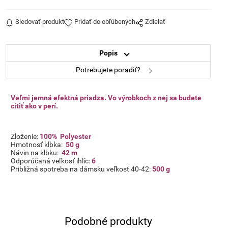
Sledovať produkt
Pridať do obľúbených
Zdielať
Popis
Potrebujete poradiť?
Veľmi jemná efektná priadza. Vo výrobkoch z nej sa budete
cítiť ako v perí.
Zloženie:
100% Polyester
Hmotnosť klbka:
50 g
Návin na klbku:
42 m
Odporúčaná veľkosť ihlíc:
6
Približná spotreba na dámsku veľkosť 40-42:
500 g
Podobné produkty