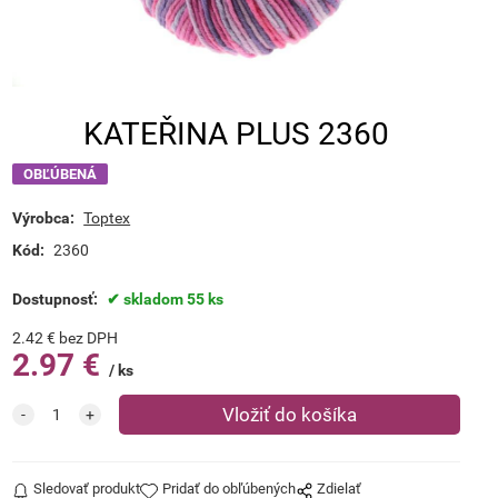
KATEŘINA PLUS 2360
OBĽÚBENÁ
Výrobca:
Toptex
Kód:
2360
Dostupnosť:
skladom 55 ks
2.42
€
bez DPH
2.97
€
ks
Sledovať produkt
Pridať do obľúbených
Zdielať