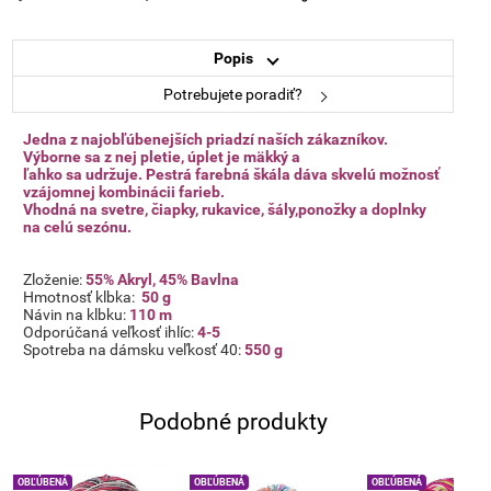
Popis
Potrebujete poradiť?
Jedna z najobľúbenejších priadzí naších zákazníkov.
Výborne sa z nej pletie, úplet je mäkký a
ľahko sa udržuje. Pestrá farebná škála dáva skvelú možnosť
vzájomnej kombinácii farieb.
Vhodná na svetre, čiapky, rukavice, šály,
ponožky a doplnky
na celú sezónu.
Zloženie:
55% Akryl, 45% Bavlna
Hmotnosť klbka:
50 g
Návin na klbku:
110
m
Odporúčaná veľkosť ihlíc:
4-5
Spotreba na dámsku veľkosť 40:
550 g
Podobné produkty
OBĽÚBENÁ
OBĽÚBENÁ
OBĽÚBENÁ