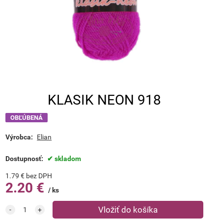
KLASIK NEON 918
OBĽÚBENÁ
Výrobca:
Elian
Dostupnosť:
skladom
1.79
€
bez DPH
2.20
€
ks