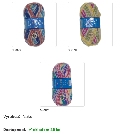
80868
80870
80869
Výrobca:
Nako
Dostupnosť:
skladom 25 ks