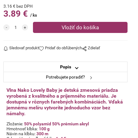
3.16
€
bez DPH
3.89
€
ks
Sledovať produkt
Pridať do obľúbených
Zdielať
Popis
Potrebujete poradiť?
Vlna Nako Lovely Baby je detská zmesová priadza
vyrobená z kvalitného a príjemného materiálu. Je
dostupná v rôznych farebných kombináciách. Vďaká
jemnému melíru vytvoríte jednoducho vzor bez
námahy.
Zloženie:
50% polyamid 50% prémium akryl
Hmotnosť klbka:
100 g
Návin na klbku:
300 m