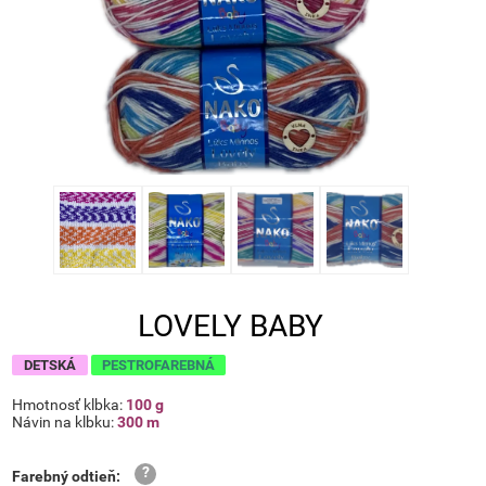
LOVELY BABY
DETSKÁ
PESTROFAREBNÁ
Hmotnosť klbka:
100 g
Návin na klbku:
300 m
Farebný odtieň
: