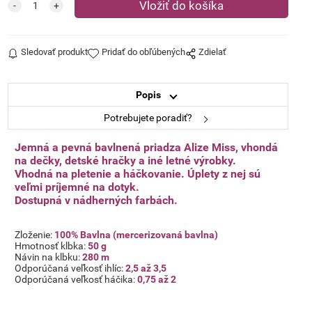
Sledovať produkt
Pridať do obľúbených
Zdielať
Popis
Potrebujete poradiť?
Jemná a pevná bavlnená priadza Alize Miss, vhondá
na dečky, detské hračky a iné letné výrobky.
Vhodná na pletenie a háčkovanie. Úplety z nej sú
veľmi
príjemné na dotyk.
Dostupná v nádherných farbách.
Zloženie:
100% Bavlna (mercerizovaná bavlna)
Hmotnosť klbka:
50 g
Návin na klbku:
280 m
Odporúčaná veľkosť ihlíc:
2,5 až 3,5
Odporúčaná veľkosť háčika:
0,75 až 2