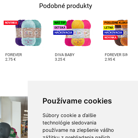
Podobné produkty
NOVINKA
NÁŠ TIP
POSLEDNÉ KLBKÁ
DETSKÁ
LETNÁ
HÁČKOVACIA
HÁČKOVACIA
NOVINKA
FOREVER
DIVA BABY
FOREVER SIMLI
2.75 €
3.25 €
2.95 €
Používame cookies
Súbory cookie a ďalšie
technológie sledovania
používame na zlepšenie vášho
zážitku z prehliadania našich