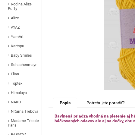
Rodina Alize
Puffy
Alize
AYAZ
YarnArt
Kartopu
Baby Smiles
Schachenmayr
Elian
Toptex
Himalaya
NAKO
Popis
Potrebujete poradiť?
Niťárna Třebová
Bavlnená priadza vhodná na pletenie aj há
Madame Tricote
háčkovaných odevov ale aj na dečky, obru
Paris
PAPATYA