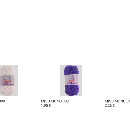
300
MISS MONO 302
MISS MONO 3
1.95 €
2.26 €