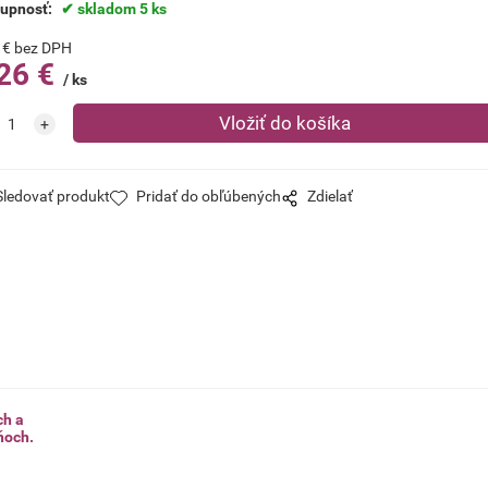
tupnosť:
skladom 5 ks
€
bez DPH
26
€
ks
Sledovať produkt
Pridať do obľúbených
Zdielať
ch a
ňoch.