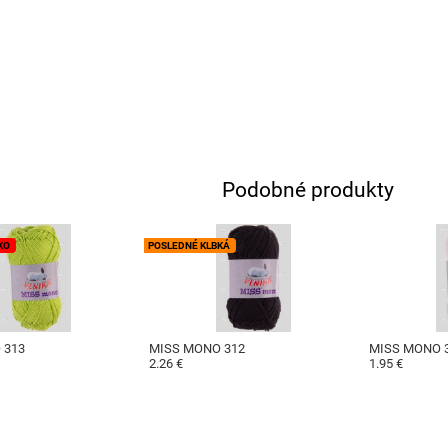
Podobné produkty
KO
POSLEDNÉ KLBKÁ
 313
MISS MONO 312
MISS MONO 
2.26 €
1.95 €