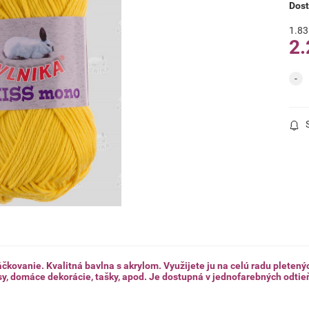
Dos
1.83
2.
čkovanie. Kvalitná bavlna s akrylom. Využijete ju na celú radu pletený
sy, domáce dekorácie, tašky, apod. Je dostupná v jednofarebných odtie