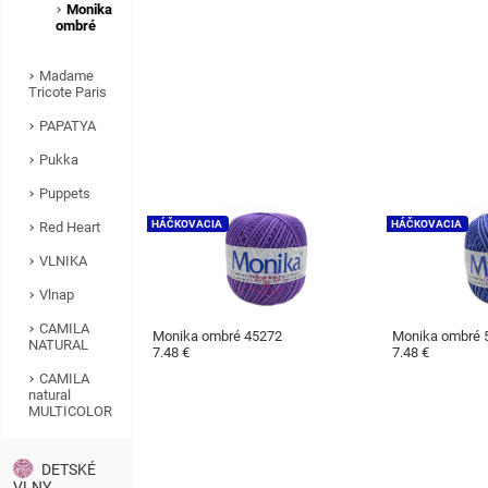
Monika
ombré
Madame
Tricote Paris
PAPATYA
Pukka
Puppets
HÁČKOVACIA
HÁČKOVACIA
Red Heart
VLNIKA
Vlnap
CAMILA
Monika ombré 45272
Monika ombré 
NATURAL
7.48 €
7.48 €
CAMILA
natural
MULTICOLOR
DETSKÉ
VLNY