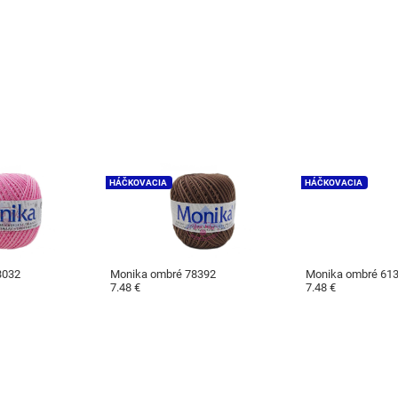
HÁČKOVACIA
HÁČKOVACIA
3032
Monika ombré 78392
Monika ombré 61
7.48 €
7.48 €