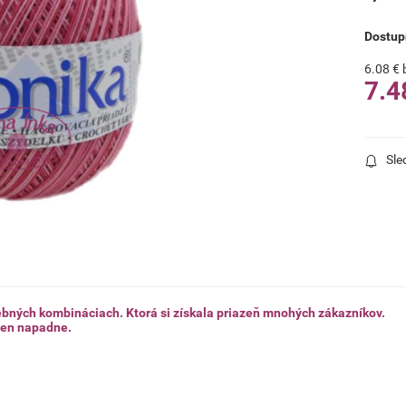
Dostup
6.08
€
7.4
Sle
ebných kombináciach. Ktorá si získala priazeň mnohých zákazníkov.
 len napadne.