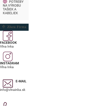
POTREBY
NA VÝROBU
TAŠIEK A
KABELIEK
FACEBOOK
Vlna Inka
INSTAGRAM
Vlna Inka
E-MAIL
info@vlnainka.sk