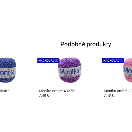
Podobné produkty
HÁČKOVACIA
HÁČKOVACIA
55382
Monika ombré 43272
Monika ombré 3
7.48 €
7.48 €