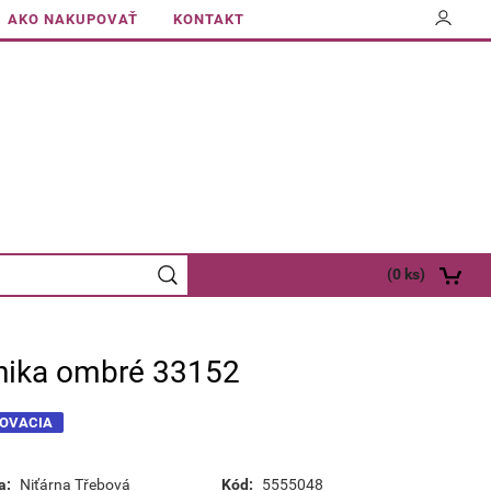
AKO NAKUPOVAŤ
KONTAKT
(
0
ks)
ika ombré 33152
OVACIA
a:
Niťárna Třebová
Kód:
5555048