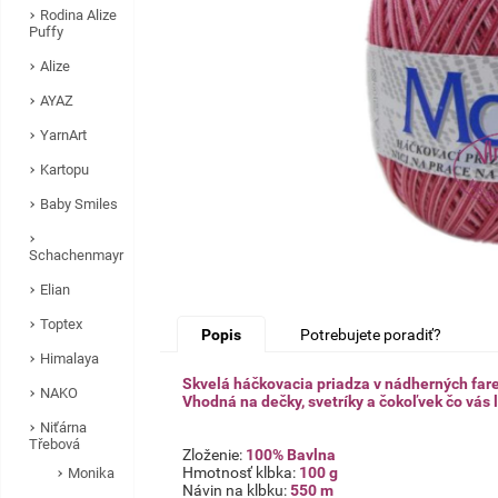
Rodina Alize
Puffy
Alize
AYAZ
YarnArt
Kartopu
Baby Smiles
Schachenmayr
Elian
Toptex
Popis
Potrebujete poradiť?
Himalaya
Skvelá háčkovacia priadza v nádherných far
NAKO
Vhodná na dečky, svetríky a čokoľvek čo vás
Niťárna
Třebová
Zloženie:
100% Bavlna
Hmotnosť klbka:
100 g
Monika
Návin na klbku:
550 m