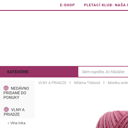
E-SHOP
PLETACÍ KLUB- NAŠA
KATEGÓRIE
VLNY A PRIADZE
Niťárna Třebová
Monika omb
NEDÁVNO
PRIDANÉ DO
PONUKY
VLNY A
PRIADZE
Vlna Inka