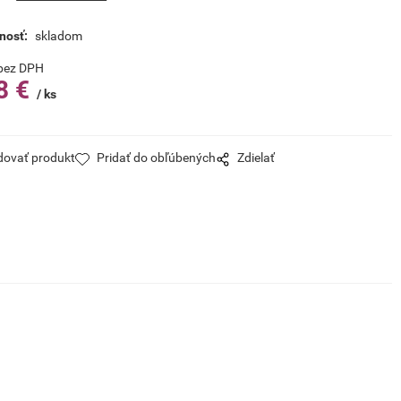
nosť:
skladom
bez DPH
8
€
ks
dovať produkt
Pridať do obľúbených
Zdielať