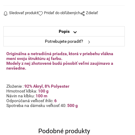
Sledovať produkt
Pridať do obľúbených
Zdielať
Popis
Potrebujete poradiť?
Originálna a netradičná priadza, ktorá v priebehu vlákna
mení svoju štruktúru aj farbu.
Modely z nej
zhotovené budú pôsobiť veľmi zaujímavo a
nevšedne.
Zloženie :
92% Akryl, 8% Polyester
Hmotnosť klbka:
100 g
Návin na klbku:
100 m
Odporúčaná veľkosť ihlíc:
6
Spotreba na dámsku veľkosť 40:
500 g
Podobné produkty