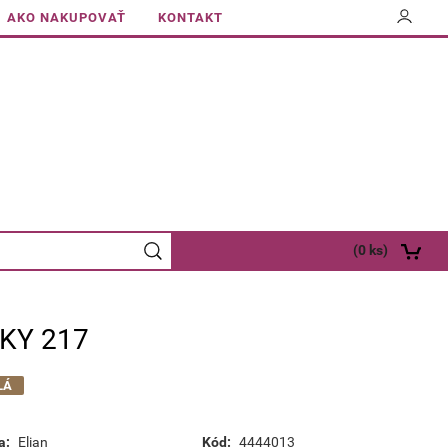
AKO NAKUPOVAŤ
KONTAKT
(
0
ks)
KY 217
LÁ
a:
Elian
Kód:
4444013