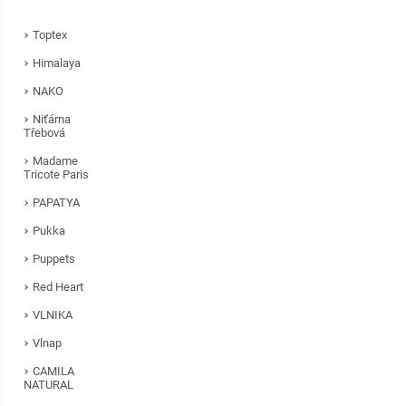
Toptex
Himalaya
NAKO
Niťárna
Třebová
Madame
Tricote Paris
PAPATYA
Pukka
Puppets
Red Heart
VLNIKA
Vlnap
CAMILA
NATURAL