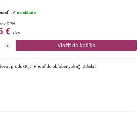
nosť:
na sklade
bez DPH
5
€
ks
dovať produkt
Pridať do obľúbených
Zdielať