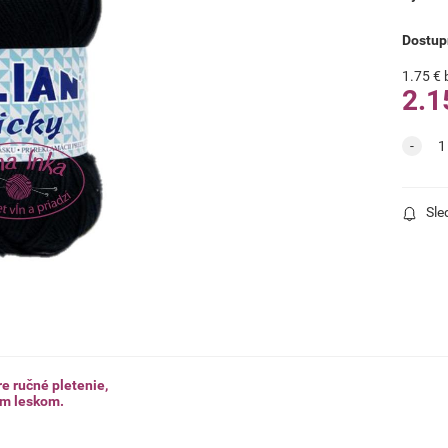
Dostup
1.75
€
2.1
Sle
e ručné pletenie,
ým leskom.