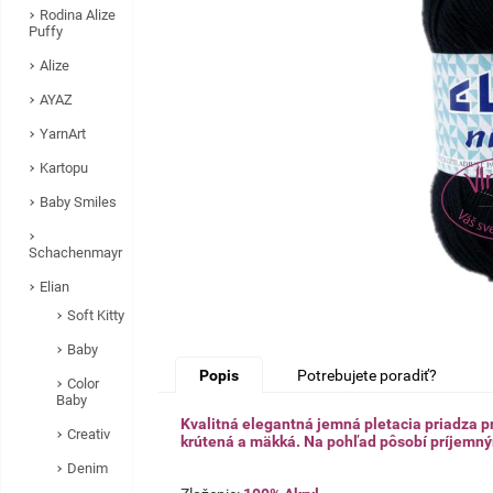
Rodina Alize
Puffy
Alize
AYAZ
YarnArt
Kartopu
Baby Smiles
Schachenmayr
Elian
Soft Kitty
Baby
Popis
Potrebujete poradiť?
Color
Baby
Kvalitná elegantná jemná pletacia priadza pr
Creativ
krútená a mäkká. Na pohľad pôsobí príjemn
Denim