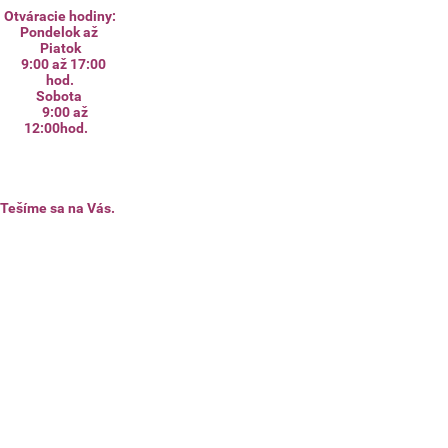
Otváracie hodiny:
Pondelok až
Piatok
9:00 až 17:00
hod.
Sobota
9:00 až
12:00hod.
Tešíme sa na Vás.