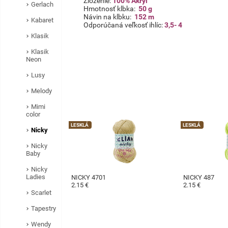
Zloženie:
100% Akryl
Gerlach
Hmotnosť klbka:
50 g
Návin na klbku:
152 m
Kabaret
Odporúčaná veľkosť ihlíc:
3,5- 4
Klasik
Klasik
Neon
Lusy
Melody
Mimi
color
LESKLÁ
LESKLÁ
Nicky
Nicky
Baby
Nicky
Ladies
NICKY 4701
NICKY 487
2.15 €
2.15 €
Scarlet
Tapestry
Wendy