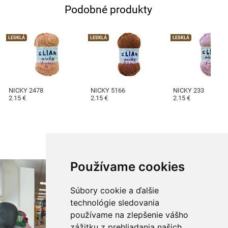
Podobné produkty
LESKLÁ
LESKLÁ
LESKLÁ
NICKY 2478
NICKY 5166
NICKY 233
2.15 €
2.15 €
2.15 €
Používame cookies
Súbory cookie a ďalšie
technológie sledovania
používame na zlepšenie vášho
zážitku z prehliadania našich