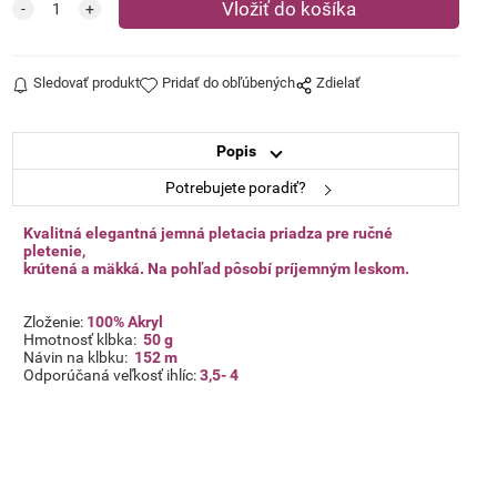
Sledovať produkt
Pridať do obľúbených
Zdielať
Popis
Potrebujete poradiť?
Kvalitná elegantná jemná pletacia priadza pre ručné
pletenie,
krútená a mäkká. Na pohľad pôsobí príjemným leskom.
Zloženie:
100% Akryl
Hmotnosť klbka:
50 g
Návin na klbku:
152 m
Odporúčaná veľkosť ihlíc:
3,5- 4