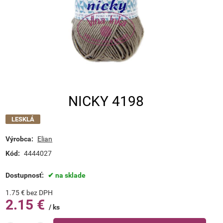
NICKY 4198
LESKLÁ
Výrobca:
Elian
Kód:
4444027
Dostupnosť:
na sklade
1.75
€
bez DPH
2.15
€
ks