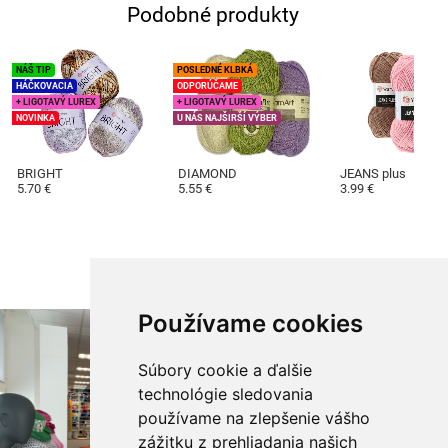
Podobné produkty
NÁŠ TIP
POSLEDNÉ KLBKÁ
HÁČKOVACIA
ODPORÚČAME
+ LIGOTAVÝ LUREX
+ LIGOTAVÝ LUREX
NOVINKA
U NÁS NAJŠIRŠÍ VÝBER
660
661
BRIGHT
DIAMOND
JEANS plus
5.70 €
5.55 €
3.99 €
Používame cookies
662
663
Súbory cookie a ďalšie
technológie sledovania
používame na zlepšenie vášho
zážitku z prehliadania našich