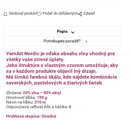
654
655
Sledovať produkt
Pridať do obľúbených
Zdielať
Popis
Potrebujete poradiť?
YarnArt Nordic je vďaka obsahu vlny vhodný pre
všetky vaše zimné úplety.
656
657
Jeho štruktúra s vlastným vzorom umožňuje, aby
sa v každom produkte objavil iný dizajn.
Má širokú farebnú škálu, kde nájdete kombinácie
severských, pastelových a žiarivých farieb.
Zloženie:
20% vlna – 80% akryl
Hmotnosť klbka:
150 g
Návin na klbku:
510 m
Odporúčaná veľkosť ihlíc a háčika:
4
Hrúbková skupina: Stredná
658
659