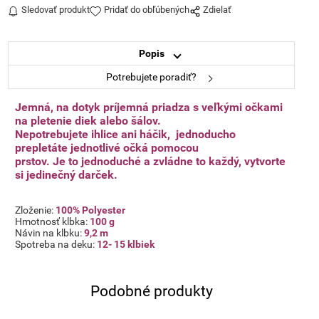
Sledovať produkt
Pridať do obľúbených
Zdielať
Popis
Potrebujete poradiť?
Jemná, na dotyk príjemná priadza s veľkými očkami
na pletenie diek alebo šálov.
Nepotrebujete ihlice ani háčik, jednoducho
prepletáte jednotlivé
očká pomocou
prstov.
Je to jednoduché a zvládne to každý, vytvorte
si jedinečný darček.
Zloženie:
100% Polyester
Hmotnosť klbka:
100 g
Návin na klbku:
9,2 m
Spotreba na deku:
12- 15 klbiek
Podobné produkty