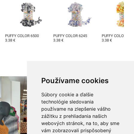
PUFFY COLOR 6500
PUFFY COLOR 6245
PUFFY COLOR 631
3.38 €
3.38 €
3.38 €
Používame cookies
Súbory cookie a ďalšie
technológie sledovania
používame na zlepšenie vášho
zážitku z prehliadania našich
webových stránok, na to, aby sme
vám zobrazovali prispôsobený