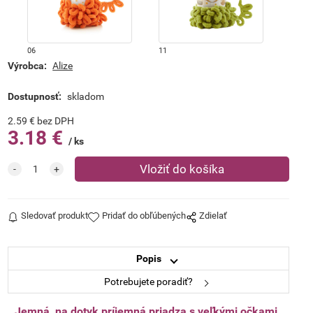
06
11
Výrobca:
Alize
Dostupnosť:
skladom
2.59
€
bez DPH
3.18
€
ks
13
15
Sledovať produkt
Pridať do obľúbených
Zdielať
Popis
Potrebujete poradiť?
Jemná, na dotyk príjemná priadza s veľkými očkami