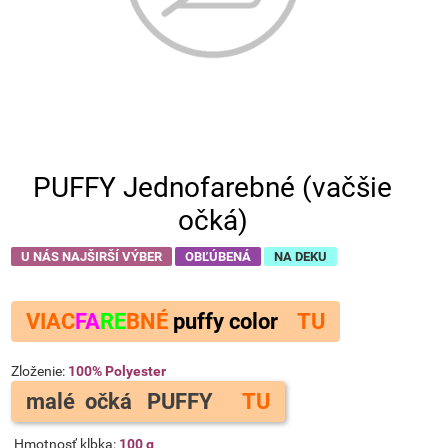
PUFFY Jednofarebné (vačšie
očká)
U NÁS NAJŠIRŠÍ VÝBER
OBĽÚBENÁ
NA DEKU
VIAC
FA
RE
BNÉ
puffy color
TU
Zloženie:
100% Polyester
malé očká PUFFY
TU
Hmotnosť klbka:
100 g