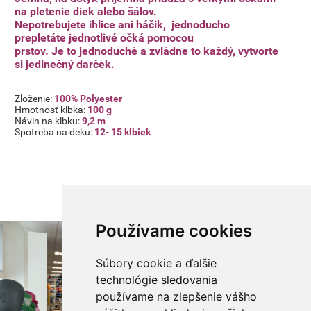
na pletenie diek alebo šálov.
16
19
Nepotrebujete ihlice ani háčik, jednoducho
prepletáte jednotlivé
očká pomocou
prstov.
Je to jednoduché a zvládne to každý, vytvorte
si jedinečný darček.
Zloženie:
100% Polyester
Hmotnosť klbka:
100 g
Návin na klbku:
9,2 m
Spotreba na deku:
12- 15 klbiek
27
28
Používame cookies
Súbory cookie a ďalšie
technológie sledovania
31
30
používame na zlepšenie vášho