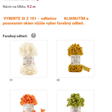
Návin na klbku:
9,2 m
VYBERTE SI Z 101 - odtieňov
KLIKNUTÍM a
posúvaním okien nižšie vyber farebný odtieň.
Farebný odtieň
:
01
02