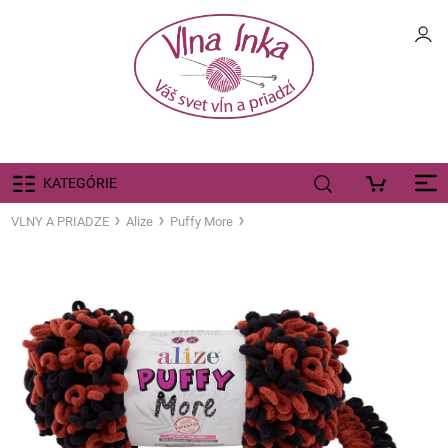
KATEGÓRIE
VLNY A PRIADZE
Alize
Puffy More