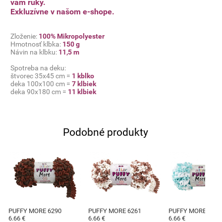
vám ruky.
Exkluzívne v našom e-shope.
Zloženie:
100% Mikropolyester
Hmotnosť klbka:
150 g
Návin na klbku:
11,5
m
Spotreba na deku:
štvorec 35x45 cm =
1 kblko
deka 100x100 cm =
7 klbiek
deka 90x180 cm =
11 klbiek
Podobné produkty
PUFFY MORE 6290
PUFFY MORE 6261
PUFFY MORE 6269
6.66 €
6.66 €
6.66 €