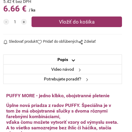
5.42
€
bez DPH
6.66
€
ks
Sledovať produkt
Pridať do obľúbených
Zdielať
Popis
Video návod
Potrebujete poradiť?
PUFFY MORE - jedno klbko, obojstranné pletenie
Úplne nová priadza z radov PUFFY. Špeciálna je v
tom že má obojstranné sľučky s dvoma rôznymi
farebnými kombináciami,
vďaka čomu možete vytvoriť vzory od výmyslu sveta.
A to všetko samozrejme bez ihlíc či háčika, stačia