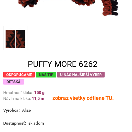
PUFFY MORE 6262
ODPORÚČAME
NÁŠ TIP
U NÁS NAJŠIRŠÍ VÝBER
DETSKÁ
Hmotnosť klbka:
150 g
zobraz všetky odtiene TU.
Návin na klbku:
11,5
m
Výrobca:
Alize
Dostupnosť:
skladom