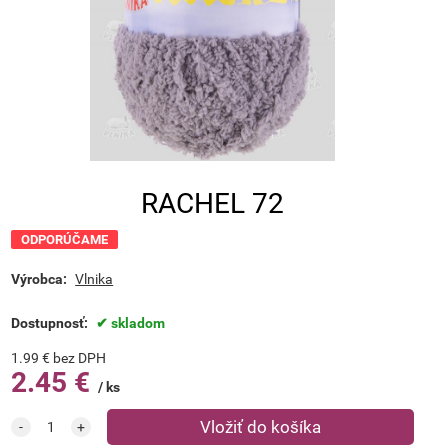
RACHEL 72
ODPORÚČAME
Výrobca:
Vlnika
Dostupnosť:
skladom
1.99
€
bez DPH
2.45
€
ks