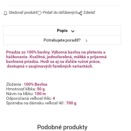
Sledovať produkt
Pridať do obľúbených
Zdielať
Popis
Potrebujete poradiť?
Priadza zo 100% bavlny. Výborná bavlna na pletenie a
háčkovanie. Kvalitná, jednofarebná, mäkká a príjemná
bavlnená priadza. Hodí sa aj na ďalšie ručné práce,
dostupná v zaujímavých farebných variantách.
Zloženie :
100% Bavlna
Hmotnosť klbka:
50 g
Návin na klbku:
100 m
Odporúčaná veľkosť ihlíc:
4
Spotreba na dámsku veľkosť 40 :
700 g
Podobné produkty