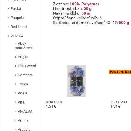
Zloženie:
100% Polyester
Hmotnosť klbka:
50 g
Pukka
Návin na klbku:
50 m
Puppets
Odporúčaná veľkosť ihlíc:
6
Spotreba na dámsku veľkosť 40- 42:
500 g
Red Heart
VLNIKA
Abby
ponožková
Brigita
Ella Tweed
POSLEDNÉ KLB
Samanta
Tosca
Adéla
ROXY 901
ROXY 209
Alfa
1.54 €
1.54 €
AMÁLKA
Amina
Arabela