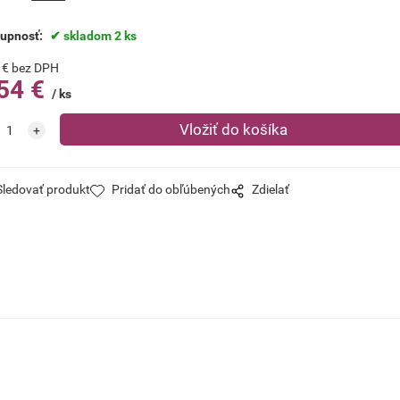
tupnosť:
skladom 2 ks
€
bez DPH
54
€
ks
Sledovať produkt
Pridať do obľúbených
Zdielať