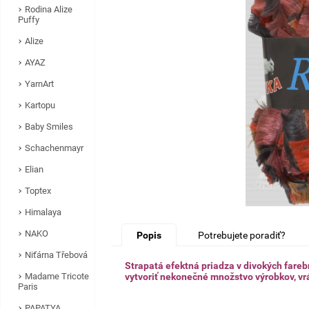
Rodina Alize
Puffy
Alize
AYAZ
YarnArt
Kartopu
Baby Smiles
Schachenmayr
Elian
Toptex
Himalaya
NAKO
Popis
Potrebujete poradiť?
Niťárna Třebová
Strapatá efektná priadza v divokých fare
Madame Tricote
vytvoriť nekonečné
množstvo výrobkov, vr
Paris
PAPATYA