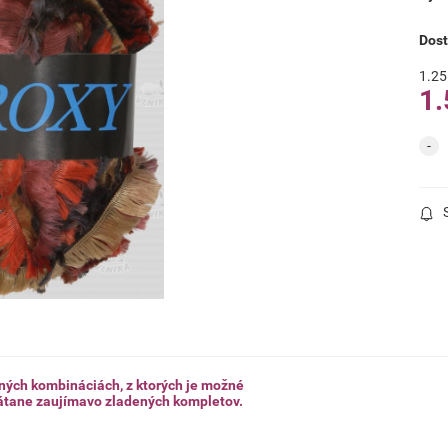
Dos
1.25
1.
bných kombináciách, z ktorých je možné
átane zaujímavo zladených kompletov.