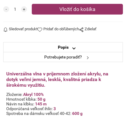
Sledovať produkt
Pridať do obľúbených
Zdielať
Popis
Potrebujete poradiť?
Univerzálna vlna v príjemnom zložení akrylu, na
dotyk veľmi jemná, lesklá, kvalitná priadza k
širokému využitiu.
Zloženie:
Akryl 100%
Hmotnosť klbka:
50 g
Návin na klbku:
145 m
Odporúčaná veľkosť ihlíc:
3
Spotreba na dámsku veľkosť 40-42:
600 g