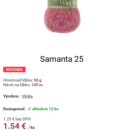
Samanta 25
NOVINKA
Hmotnosť klbka:
50 g
Návin na klbku:
145 m
Výrobca:
Vlnika
Dostupnosť:
skladom 12 ks
1.25
€
bez DPH
1.54
€
ks