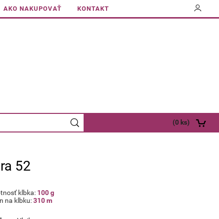
AKO NAKUPOVAŤ
KONTAKT
(
0
ks)
ra 52
nosť klbka:
100 g
n na klbku:
310 m