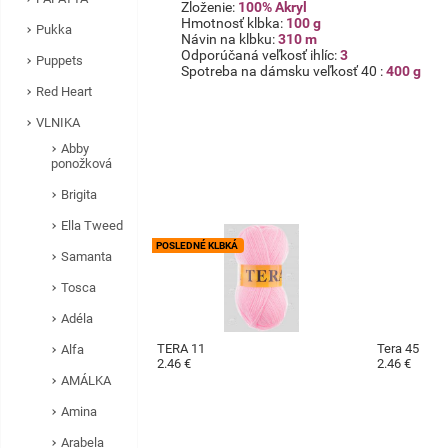
Zloženie:
100% Akryl
Hmotnosť klbka:
100 g
Pukka
Návin na klbku:
310 m
Odporúčaná veľkosť ihlíc:
3
Puppets
Spotreba na dámsku veľkosť 40 :
400 g
Red Heart
VLNIKA
Abby
ponožková
Brigita
Ella Tweed
POSLEDNÉ KLBKÁ
Samanta
Tosca
Adéla
TERA 11
Tera 45
Alfa
2.46 €
2.46 €
AMÁLKA
Amina
Arabela