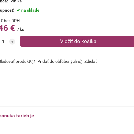
bca:
Vlnika
tupnosť:
na sklade
€
bez DPH
46
€
ks
Sledovať produkt
Pridať do obľúbených
Zdielať
ponuka farieb je