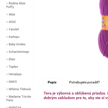
Rodina Alize
Puffy
Alize
AYAZ
YarnArt
Kartopu
Baby Smiles
Schachenmayr
Elian
Toptex
Himalaya
NAKO
Popis
Potrebujete poradiť?
Niťárna Třebová
Tera je výborná a obľúbená priadza. 
Madame Tricote
dobrým základom pre to, aby ste si v
Paris
PAPATYA