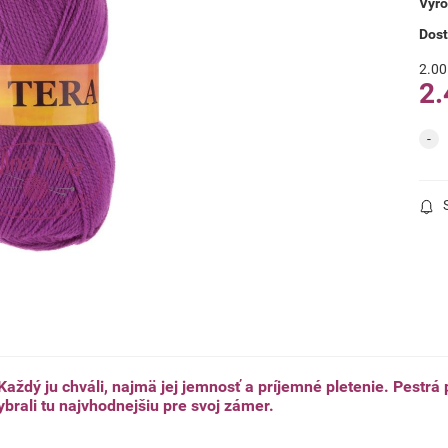
Výro
Dos
2.00
2.
Každý ju chváli, najmä jej jemnosť a príjemné pletenie. Pestrá 
ybrali tu najvhodnejšiu pre svoj zámer.