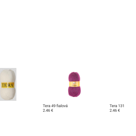
Tera 49 fialová
Tera 131
2.46 €
2.46 €