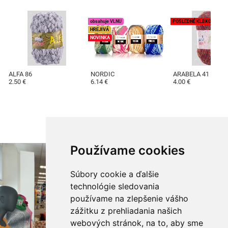
obsahuje VLNU
POSLEDNÉ KLBKO
HREJIVÁ
NOVINKA
ALFA 86
NORDIC
ARABELA 41
2.50 €
6.14 €
4.00 €
Používame cookies
Súbory cookie a ďalšie
technológie sledovania
používame na zlepšenie vášho
zážitku z prehliadania našich
webových stránok, na to, aby sme