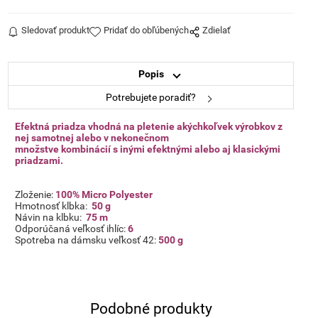
Sledovať produkt
Pridať do obľúbených
Zdielať
Popis
Potrebujete poradiť?
Efektná priadza vhodná na pletenie akýchkoľvek výrobkov z
nej samotnej alebo v nekonečnom
množstve
kombinácií s inými efektnými alebo aj klasickými
priadzami.
Zloženie:
100% Micro Polyester
Hmotnosť klbka:
50 g
Návin na klbku:
75 m
Odporúčaná veľkosť ihlíc:
6
Spotreba na dámsku veľkosť 42:
500 g
Podobné produkty