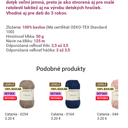
dotyk veľmi jemná, preto je ako stvorená aj pre malé
ratolesti taktiež aj na výrobu detských hračiek.
Vhodné aj pre deti do 3 rokov.
Zloženie:
100% bavlna
(Má certifikát OEKO-TEX Standard
100)
Hmotnosť klbka:
50 g
Návin na klbku:
125 m
Odporúčaná veľkosť ihlíc:
2,5 až 3,5
Odporúčaná veľkosť háčika:
2 až 3,5
Podobné produkty
LESKLÁ
LESKLÁ
LESKLÁ
100% BAVLNA
100% BAVLNA
100% BAVLNA
DETSKÁ
DETSKÁ
DETSKÁ
NOVINKA
NOVINKA
NOVINKA
Catania - 0254
Catania - 0164
Catania - 0443
3.20 €
3.20 €
3.20 €