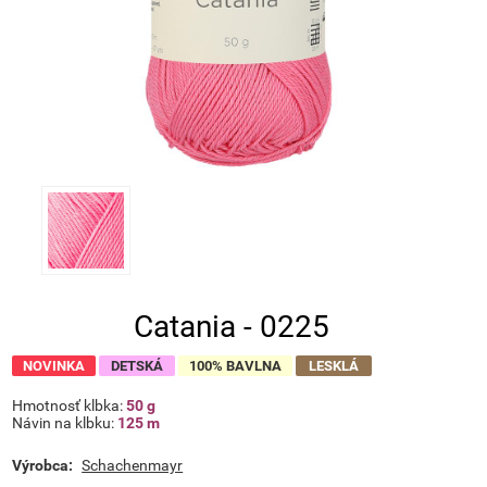
Catania - 0225
NOVINKA
DETSKÁ
100% BAVLNA
LESKLÁ
Hmotnosť klbka:
50 g
Návin na klbku:
125 m
Výrobca:
Schachenmayr