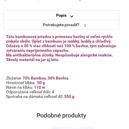
Popis
Potrebujete poradiť?
Táto bambusová priadza s prímesou bavlny si veľmi rýchlo
získala obdiv. Úplet z bambusu je mäkký, lesklý a chladivý.
Odsává o 50 % viac vlhkosti než 100 % bavlna, tým zabraňuje
vytváraniu nepríjemného zápachu.
Má antibakteriálne účinky. Nespôsobuje alergické reakcie.
Skvelý materiál na jar aj leto.
Zloženie:
70% Bambus, 30% Bavlna
Hmotnosť klbka:
50 g
Návin na klbku:
110
m
Odporúčaná veľkosť ihlíc:
4
Spotreba na dámsku veľkosť 40:
550 g
Podobné produkty