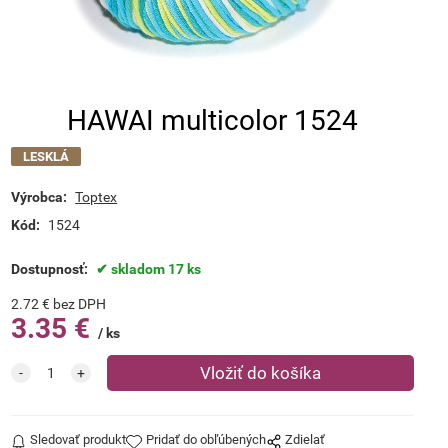
HAWAI multicolor 1524
LESKLÁ
Výrobca:
Toptex
Kód:
1524
Dostupnosť:
skladom 17 ks
2.72
€
bez DPH
3.35
€
ks
Sledovať produkt
Pridať do obľúbených
Zdielať