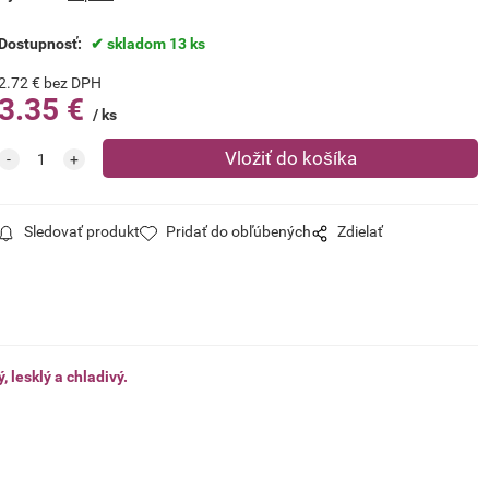
Dostupnosť:
skladom 13 ks
2.72
€
bez DPH
3.35
€
ks
Sledovať produkt
Pridať do obľúbených
Zdielať
 lesklý a chladivý.