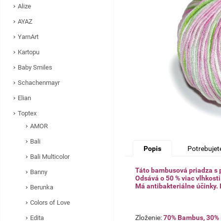
Alize
AYAZ
YarnArt
Kartopu
Baby Smiles
Schachenmayr
Elian
Toptex
AMOR
Bali
Popis
Potrebujet
Bali Multicolor
Táto bambusová priadza s pr
Banny
Odsává o 50 % viac vlhkost
Má antibakteriálne účinky. 
Berunka
Colors of Love
Zloženie:
70% Bambus, 30% 
Edita