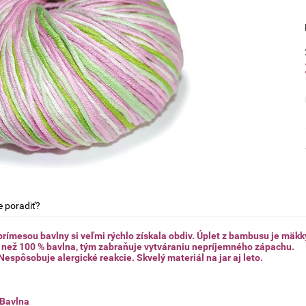
e poradiť?
ímesou bavlny si veľmi rýchlo získala obdiv. Úplet z bambusu je mäkký,
i než 100 % bavlna, tým zabraňuje vytváraniu nepríjemného zápachu.
Nespôsobuje alergické reakcie. Skvelý materiál na jar aj leto.
Bavlna