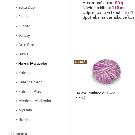
Hmotnosť klbka:
50 g
Edita Duo
Návin na klbku:
110
m
Odporúčaná veľkosť ihlíc:
4
Exotic
Spotreba na dámsku veľkosť
Flipper
Galaxy
Gold Star
Hawai
LESKLÁ
Hawai Multicolor
Kateřina
Kateřina Neon
Kateřina Plus
HAWAI multicolor 1522
3.35 €
Montana Multicolor
Mystery
Nordic
Himalaya