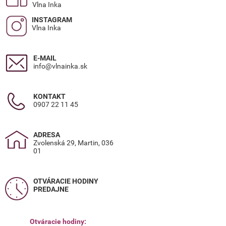
Vlna Inka
INSTAGRAM
Vlna Inka
E-MAIL
info@vlnainka.sk
KONTAKT
0907 22 11 45
ADRESA
Zvolenská 29, Martin, 036
01
OTVÁRACIE HODINY
PREDAJNE
Otváracie hodiny: